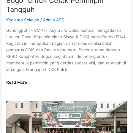
Bogor untuk Cetak Pemimpin
Tangguh
Kegiatan Sekolah
/
Admin ASQ
Gunungputri – SMP IT Asy Syifa Qolbu kembali mengadakan
Latihan Dasar Kepemimpinan Siswa (LDKS) pada Kamis (17/4).
Kegiatan ini merupakan bagian dari proses seleksi calon
pengurus OSIS dan Pasus yang baru. Bekerja sama dengan
BPBD Kabupaten Bogor, kegiatan ini dirancang untuk
membentuk pemimpin yang cerdas secara visi, dan tangguh di
lapangan. Mengapa LDKS Kali Ini
Read More »
Bukan
Sekadar
Berkemah:
“Menanamkan
Benih