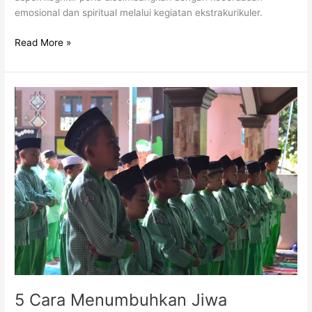
emosional dan spiritual melalui kegiatan ekstrakurikuler.
Read More »
5
Cara
Menumbuhkan
Jiwa
Kepemimpinan
Sejak
Dini
5 Cara Menumbuhkan Jiwa