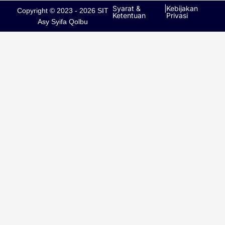
p
r
e
u
Syarat &
|
Kebijakan
Copyright © 2023 - 2026 SIT
p
a
l
Ketentuan
Privasi
Asy Syifa Qolbu
m
k