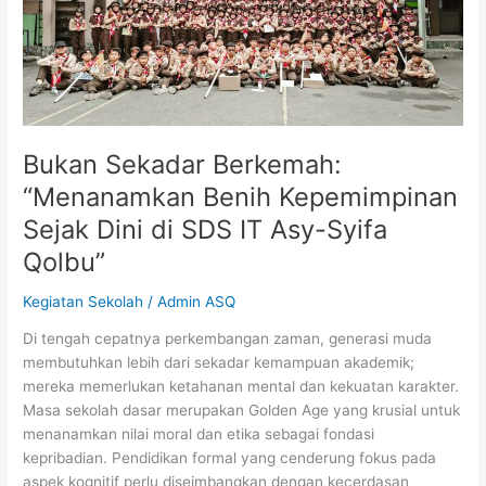
Kepemimpinan
Sejak
Dini
di
SDS
IT
Asy-
Bukan Sekadar Berkemah:
Syifa
“Menanamkan Benih Kepemimpinan
Qolbu”
Sejak Dini di SDS IT Asy-Syifa
Qolbu”
Kegiatan Sekolah
/
Admin ASQ
Di tengah cepatnya perkembangan zaman, generasi muda
membutuhkan lebih dari sekadar kemampuan akademik;
mereka memerlukan ketahanan mental dan kekuatan karakter.
Masa sekolah dasar merupakan Golden Age yang krusial untuk
menanamkan nilai moral dan etika sebagai fondasi
kepribadian. Pendidikan formal yang cenderung fokus pada
aspek kognitif perlu diseimbangkan dengan kecerdasan