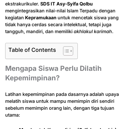
ekstrakurikuler.
SDS IT Asy-Syifa Qolbu
Or
PR
Tu
mengintegrasikan nilai-nilai Islam Terpadu dengan
PR
ya
KE
kegiatan
Kepramukaan
untuk mencetak siswa yang
Le
IX:
Ce
tidak hanya cerdas secara intelektual, tetapi juga
PE
PR
tangguh, mandiri, dan memiliki
akhlakul karimah
.
PA
KR
02
Se
Table of Contents
Ke
di
Su
Te
Mengapa Siswa Perlu Dilatih
Se
(S
Kepemimpinan?
Ge
S
IT
As
Latihan kepemimpinan pada dasarnya adalah upaya
Sy
Qo
melatih siswa untuk mampu memimpin diri sendiri
sebelum memimpin orang lain, dengan tiga tujuan
utama: