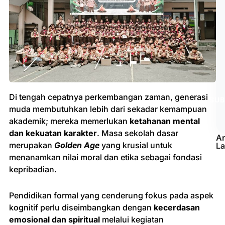
Di tengah cepatnya perkembangan zaman, generasi
SUB
muda membutuhkan lebih dari sekadar kemampuan
akademik; mereka memerlukan
ketahanan mental
dan kekuatan karakter
. Masa sekolah dasar
Ar
merupakan
Golden Age
yang krusial untuk
La
menanamkan nilai moral dan etika sebagai fondasi
15/
Ha
kepribadian.
Pe
An
di
Pendidikan formal yang cenderung fokus pada aspek
Se
kognitif perlu diseimbangkan dengan
kecerdasan
Ba
Me
emosional dan spiritual
melalui kegiatan
Ju
24