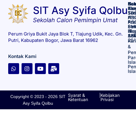
Kat
Nav
Sek
Blo
Ber
Ka
Se
Ten
SD
Arti
AS
IT
Pre
Prof
AS
Sek
Pen
SM
Keg
Blo
IT
Perum Griya Bukit Jaya Blok T, Tlajung Udik, Kec. Gn.
Sek
SP
AS
26/
Putri, Kabupaten Bogor, Jawa Barat 16962
Kur
&
Pem
Kontak Kami
Par
W
I
Y
M
Isl
h
n
o
a
Pen
Isl
a
s
u
i
t
t
t
l
s
a
u
-
a
g
b
b
p
r
e
u
Syarat &
|
Kebijakan
Copyright © 2023 - 2026 SIT
p
a
l
Ketentuan
Privasi
Asy Syifa Qolbu
m
k