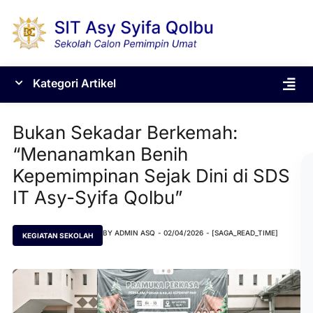
Skip
to
content
Menu
Kategori Artikel
Bukan Sekadar Berkemah:
“Menanamkan Benih
Kepemimpinan Sejak Dini di SDS
IT Asy-Syifa Qolbu”
BY
ADMIN ASQ
-
02/04/2026
- [SAGA_READ_TIME]
KEGIATAN SEKOLAH